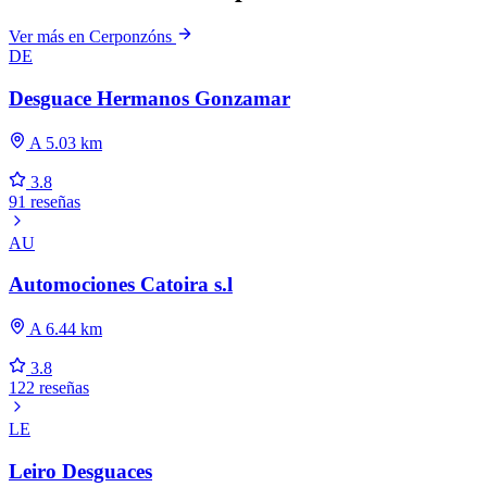
Ver más en Cerponzóns
DE
Desguace Hermanos Gonzamar
A 5.03 km
3.8
91 reseñas
AU
Automociones Catoira s.l
A 6.44 km
3.8
122 reseñas
LE
Leiro Desguaces