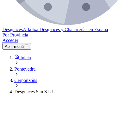
Desguaces
Arkotxa
Desguaces y Chatarrerías en España
Por Provincia
Acceder
Abrir menú
Inicio
Pontevedra
Cerponzóns
Desguaces San S L U