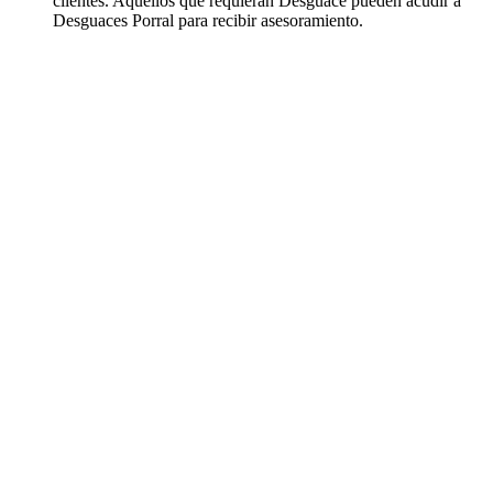
clientes. Aquellos que requieran Desguace pueden acudir a
Desguaces Porral para recibir asesoramiento.