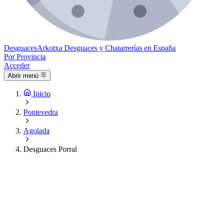
Desguaces
Arkotxa
Desguaces y Chatarrerías en España
Por Provincia
Acceder
Abrir menú
Inicio
Pontevedra
Agolada
Desguaces Porral