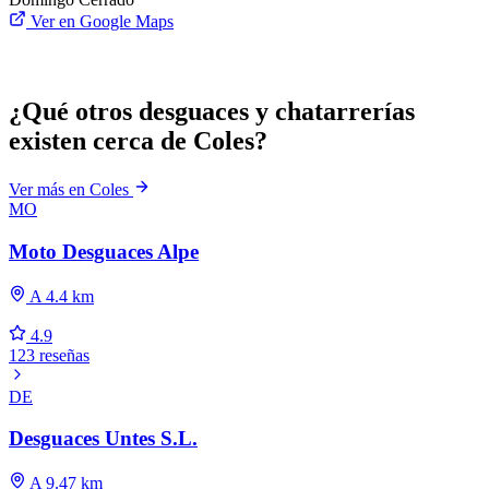
Ver en Google Maps
¿Qué otros desguaces y chatarrerías
existen cerca de Coles?
Ver más en Coles
MO
Moto Desguaces Alpe
A 4.4 km
4.9
123 reseñas
DE
Desguaces Untes S.L.
A 9.47 km