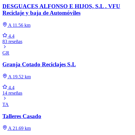
DESGUACES ALFONSO E HIJOS, S.L . VFU
Reciclaje y baja de Automóviles
A 11.56 km
4.4
83 reseñas
GR
Granja Cotado Reciclajes S.L
A 19.52 km
4.4
14 reseñas
TA
Talleres Casado
A 21.69 km