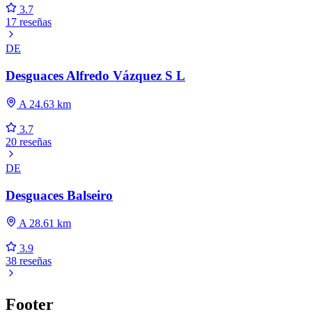
3.7
17 reseñas
DE
Desguaces Alfredo Vázquez S L
A 24.63 km
3.7
20 reseñas
DE
Desguaces Balseiro
A 28.61 km
3.9
38 reseñas
Footer