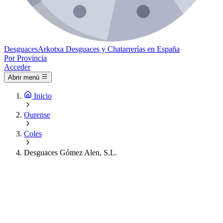
Desguaces
Arkotxa
Desguaces y Chatarrerías en España
Por Provincia
Acceder
Abrir menú
Inicio
Ourense
Coles
Desguaces Gómez Alen, S.L.