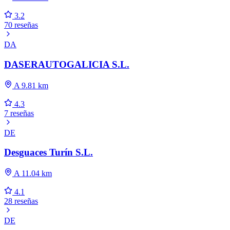
3.2
70 reseñas
DA
DASERAUTOGALICIA S.L.
A 9.81 km
4.3
7 reseñas
DE
Desguaces Turín S.L.
A 11.04 km
4.1
28 reseñas
DE