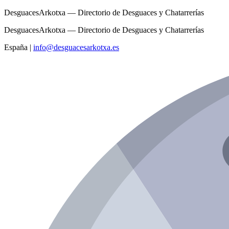
DesguacesArkotxa — Directorio de Desguaces y Chatarrerías
DesguacesArkotxa — Directorio de Desguaces y Chatarrerías
España
|
info@desguacesarkotxa.es