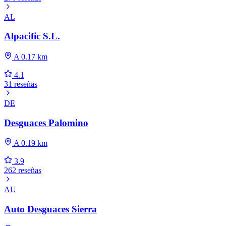
AL
Alpacific S.L.
A 0.17 km
4.1
31 reseñas
DE
Desguaces Palomino
A 0.19 km
3.9
262 reseñas
AU
Auto Desguaces Sierra