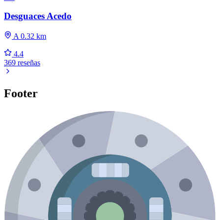
Desguaces Acedo
A 0.32 km
4.4
369 reseñas
Footer