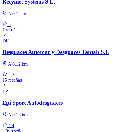
Recymet Systems S.L.
A 0.11 km
5
1 reseñas
DE
Desguaces Automar y Desguaces Tantah S.L
A 0.12 km
2.7
15 reseñas
EP
Epi Sport Autodesguaces
A 0.13 km
4.4
276 reseñas