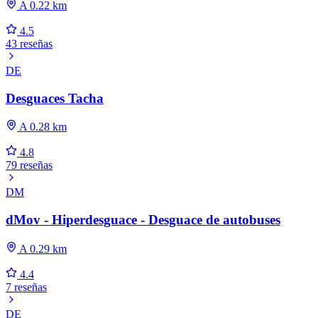
A 0.22 km
4.5
43 reseñas
DE
Desguaces Tacha
A 0.28 km
4.8
79 reseñas
DM
dMov - Hiperdesguace - Desguace de autobuses
A 0.29 km
4.4
7 reseñas
DE