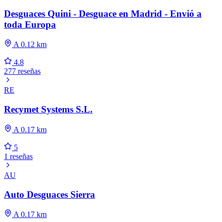
Desguaces Quini - Desguace en Madrid - Envió a
toda Europa
A 0.12 km
4.8
277 reseñas
RE
Recymet Systems S.L.
A 0.17 km
5
1 reseñas
AU
Auto Desguaces Sierra
A 0.17 km