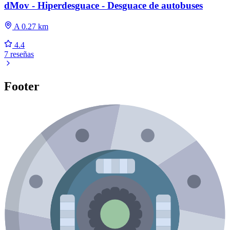
dMov - Hiperdesguace - Desguace de autobuses
A 0.27 km
4.4
7 reseñas
Footer