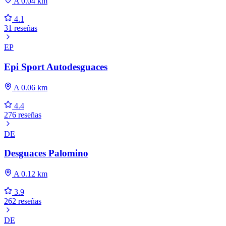
A 0.04 km
4.1
31 reseñas
EP
Epi Sport Autodesguaces
A 0.06 km
4.4
276 reseñas
DE
Desguaces Palomino
A 0.12 km
3.9
262 reseñas
DE