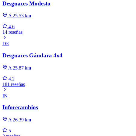
Desguaces Modesto
A 25.53 km
4.6
14 reseñas
DE
Desguaces Gándara 4x4
A 25.87 km
4.2
181 reseñas
IN
Inforecambios
A 26.39 km
5