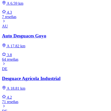
A 6.59 km
4.3
7 reseñas
AU
Auto Desguaces Goyo
A 17.82 km
3.8
64 reseñas
DE
Desguace Agrícola Industrial
A 18.81 km
4.2
71 reseñas