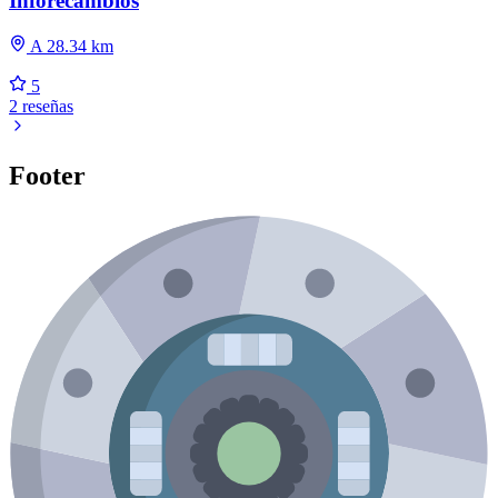
Inforecambios
A 28.34 km
5
2 reseñas
Footer