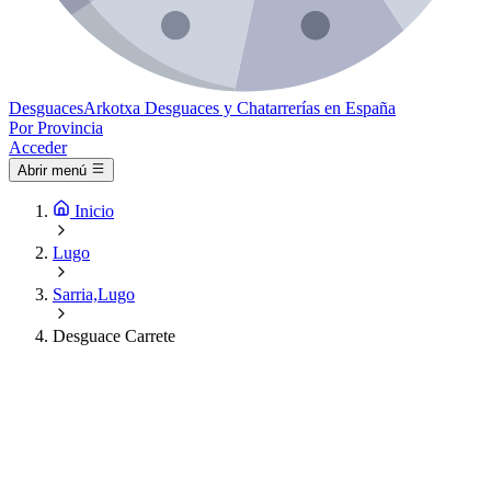
Desguaces
Arkotxa
Desguaces y Chatarrerías en España
Por Provincia
Acceder
Abrir menú
Inicio
Lugo
Sarria,Lugo
Desguace Carrete