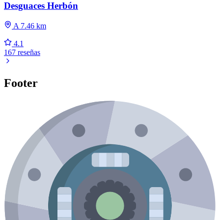
Desguaces Herbón
A 7.46 km
4.1
167 reseñas
Footer