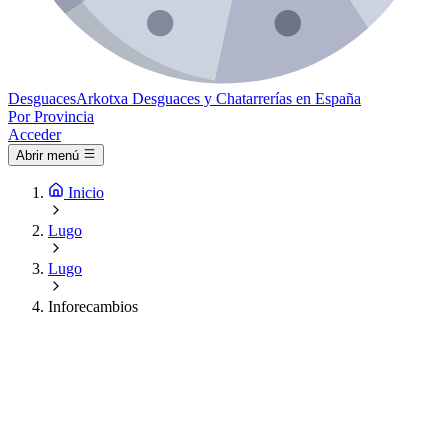
Desguaces
Arkotxa
Desguaces y Chatarrerías en España
Por Provincia
Acceder
Abrir menú
Inicio
Lugo
Lugo
Inforecambios