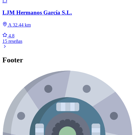
LJ
LJM Hermanos García S.L.
A 32.44 km
4.8
15 reseñas
Footer