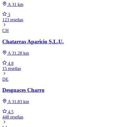
A 31 km
3
123 reseñas
CH
Chatarras Aparicio S.L.U.
A 31.28 km
4.8
15 reseñas
DE
Desguaces Charro
A 31.83 km
4.5
448 reseñas