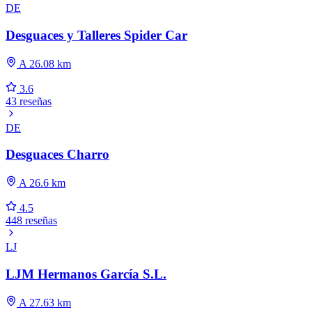
DE
Desguaces y Talleres Spider Car
A 26.08 km
3.6
43 reseñas
DE
Desguaces Charro
A 26.6 km
4.5
448 reseñas
LJ
LJM Hermanos García S.L.
A 27.63 km