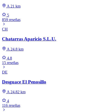
A 21 km
5
859 reseñas
CH
Chatarras Aparicio S.L.U.
A 24.8 km
4.8
15 reseñas
DE
Desguace El Penosillo
A 24.82 km
4
116 reseñas