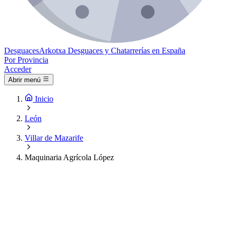
Desguaces
Arkotxa
Desguaces y Chatarrerías en España
Por Provincia
Acceder
Abrir menú
Inicio
León
Villar de Mazarife
Maquinaria Agrícola López