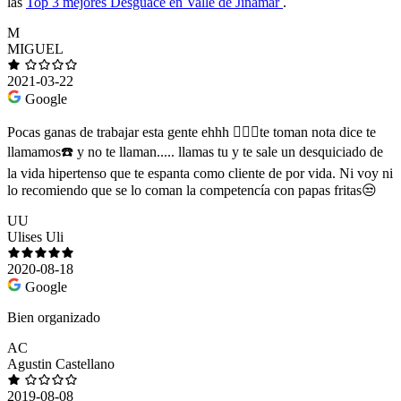
las
Top 3 mejores Desguace en Valle de Jinamar
.
M
MIGUEL
2021-03-22
Google
Pocas ganas de trabajar esta gente ehhh 🤦🏽‍♂️te toman nota dice te
llamamos☎️ y no te llaman..... llamas tu y te sale un desquiciado de
la vida hipertenso que te espanta como cliente de por vida. Ni voy ni
lo recomiendo que se lo coman la competencía con papas fritas😒
UU
Ulises Uli
2020-08-18
Google
Bien organizado
AC
Agustin Castellano
2019-08-08