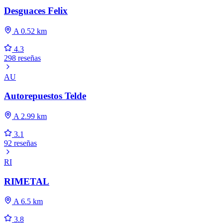
Desguaces Felix
A 0.52 km
4.3
298 reseñas
AU
Autorepuestos Telde
A 2.99 km
3.1
92 reseñas
RI
RIMETAL
A 6.5 km
3.8