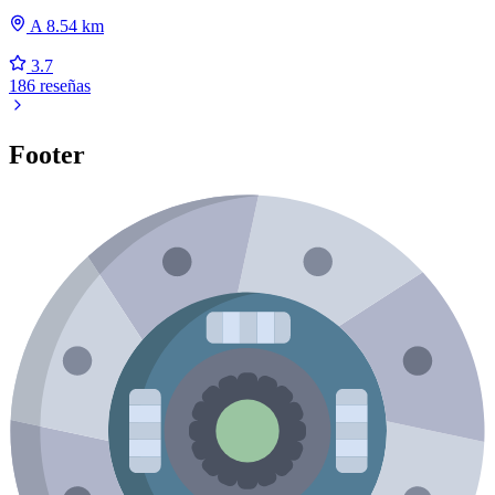
A 8.54 km
3.7
186 reseñas
Footer