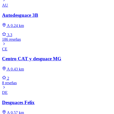
AU
Autodesguace 3B
A 0.24 km
3.3
186 reseñas
CE
Centro CAT y desguace MG
A 0.43 km
2
8 reseñas
DE
Desguaces Felix
A 0.57 km