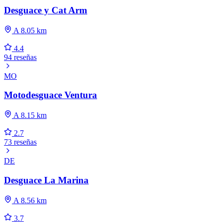
Desguace y Cat Arm
A 8.05 km
4.4
94 reseñas
MO
Motodesguace Ventura
A 8.15 km
2.7
73 reseñas
DE
Desguace La Marina
A 8.56 km
3.7