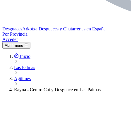
Desguaces
Arkotxa
Desguaces y Chatarrerías en España
Por Provincia
Acceder
Abrir menú
Inicio
Las Palmas
Agüimes
Rayna - Centro Cat y Desguace en Las Palmas