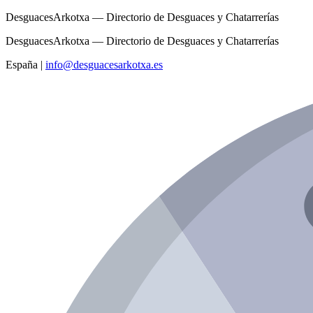
DesguacesArkotxa — Directorio de Desguaces y Chatarrerías
DesguacesArkotxa — Directorio de Desguaces y Chatarrerías
España
|
info@desguacesarkotxa.es