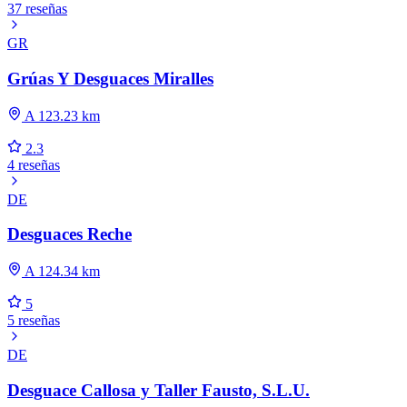
37 reseñas
GR
Grúas Y Desguaces Miralles
A 123.23 km
2.3
4 reseñas
DE
Desguaces Reche
A 124.34 km
5
5 reseñas
DE
Desguace Callosa y Taller Fausto, S.L.U.