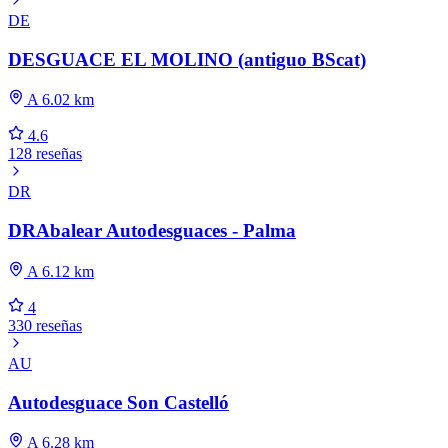
DE
DESGUACE EL MOLINO (antiguo BScat)
A 6.02 km
4.6
128 reseñas
DR
DRAbalear Autodesguaces - Palma
A 6.12 km
4
330 reseñas
AU
Autodesguace Son Castelló
A 6.28 km