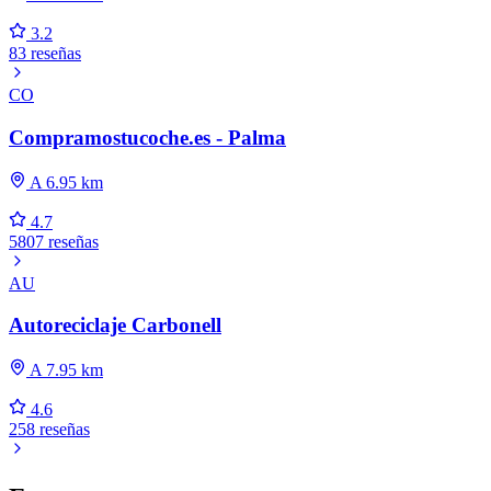
3.2
83 reseñas
CO
Compramostucoche.es - Palma
A 6.95 km
4.7
5807 reseñas
AU
Autoreciclaje Carbonell
A 7.95 km
4.6
258 reseñas