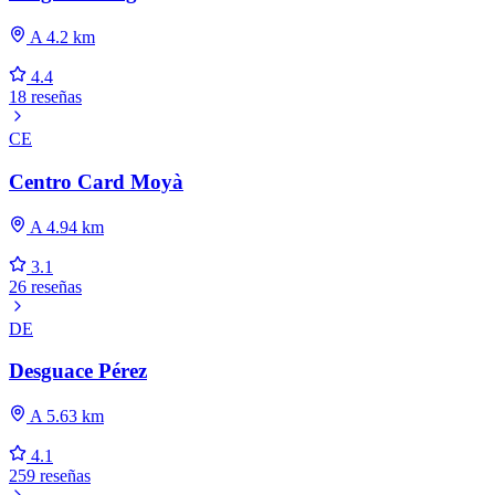
A 4.2 km
4.4
18 reseñas
CE
Centro Card Moyà
A 4.94 km
3.1
26 reseñas
DE
Desguace Pérez
A 5.63 km
4.1
259 reseñas