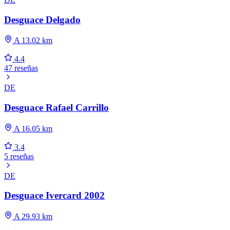
Desguace Delgado
A 13.02 km
4.4
47 reseñas
DE
Desguace Rafael Carrillo
A 16.05 km
3.4
5 reseñas
DE
Desguace Ivercard 2002
A 29.93 km