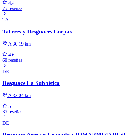
4.4
75 reseñas
TA
Talleres y Desguaces Corpas
A 30.19 km
4.6
68 reseñas
DE
Desguace La Subbética
A 33.04 km
5
35 reseñas
DE
Desguace Aero en Granada : JOMARMOTOR SL