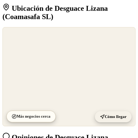
Ubicación de Desguace Lizana
(Coamasafa SL)
©
OpenStreetMap
©
CARTO
Más negocios cerca
Cómo llegar
Opiniones de Desguace Lizana