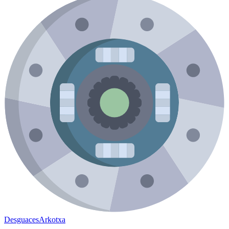
Desguaces
Arkotxa