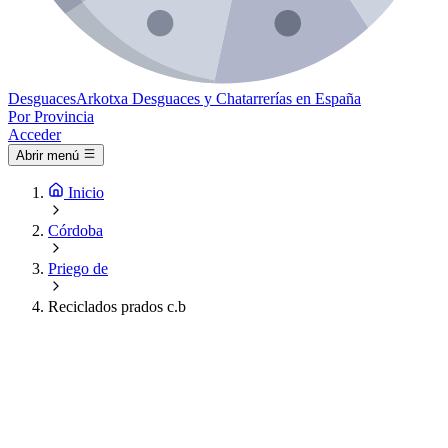
Desguaces
Arkotxa
Desguaces y Chatarrerías en España
Por Provincia
Acceder
Abrir menú
Inicio
Córdoba
Priego de
Reciclados prados c.b