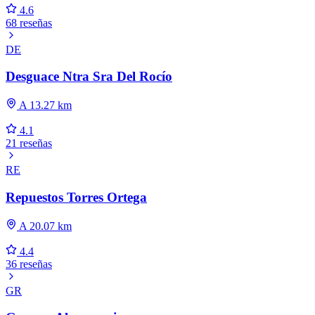
4.6
68 reseñas
DE
Desguace Ntra Sra Del Rocío
A 13.27 km
4.1
21 reseñas
RE
Repuestos Torres Ortega
A 20.07 km
4.4
36 reseñas
GR