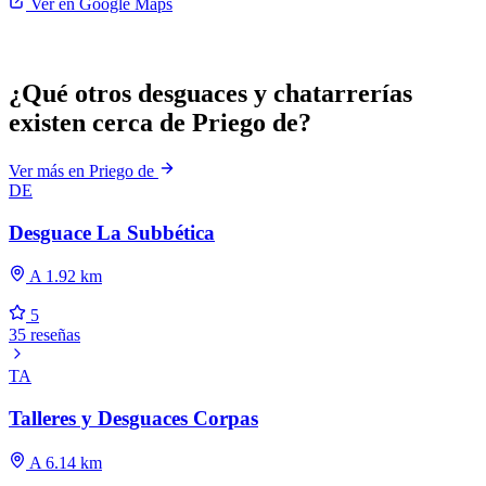
Ver en Google Maps
¿Qué otros desguaces y chatarrerías
existen cerca de Priego de?
Ver más en Priego de
DE
Desguace La Subbética
A 1.92 km
5
35 reseñas
TA
Talleres y Desguaces Corpas
A 6.14 km