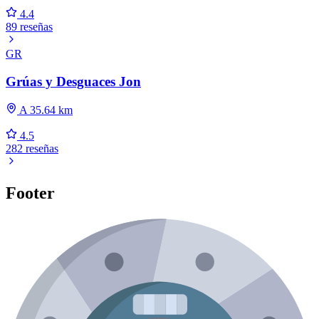
4.4
89 reseñas
GR
Grúas y Desguaces Jon
A 35.64 km
4.5
282 reseñas
Footer