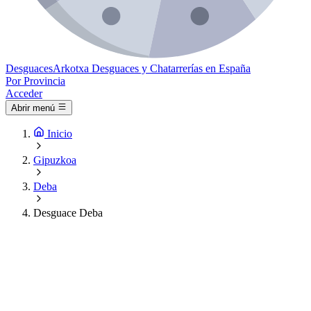
Desguaces
Arkotxa
Desguaces y Chatarrerías en España
Por Provincia
Acceder
Abrir menú
Inicio
Gipuzkoa
Deba
Desguace Deba