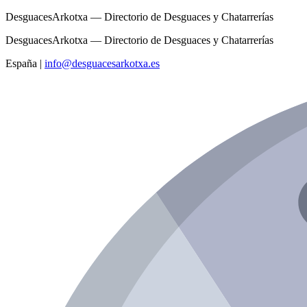
DesguacesArkotxa — Directorio de Desguaces y Chatarrerías
DesguacesArkotxa — Directorio de Desguaces y Chatarrerías
España
|
info@desguacesarkotxa.es