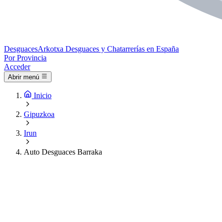
Desguaces
Arkotxa
Desguaces y Chatarrerías en España
Por Provincia
Acceder
Abrir menú
Inicio
Gipuzkoa
Irun
Auto Desguaces Barraka