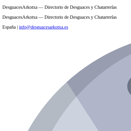
DesguacesArkotxa — Directorio de Desguaces y Chatarrerías
DesguacesArkotxa — Directorio de Desguaces y Chatarrerías
España
|
info@desguacesarkotxa.es