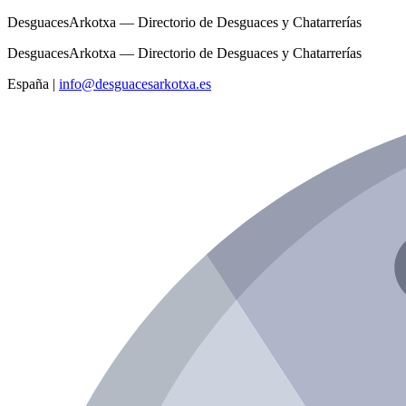
DesguacesArkotxa — Directorio de Desguaces y Chatarrerías
DesguacesArkotxa — Directorio de Desguaces y Chatarrerías
España
|
info@desguacesarkotxa.es