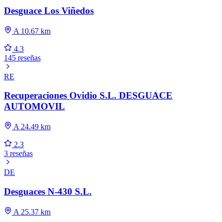
Desguace Los Viñedos
A 10.67 km
4.3
145 reseñas
RE
Recuperaciones Ovidio S.L. DESGUACE
AUTOMOVIL
A 24.49 km
2.3
3 reseñas
DE
Desguaces N-430 S.L.
A 25.37 km