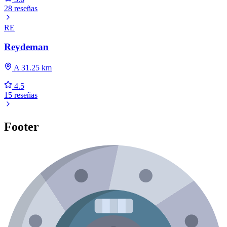
28 reseñas
RE
Reydeman
A 31.25 km
4.5
15 reseñas
Footer