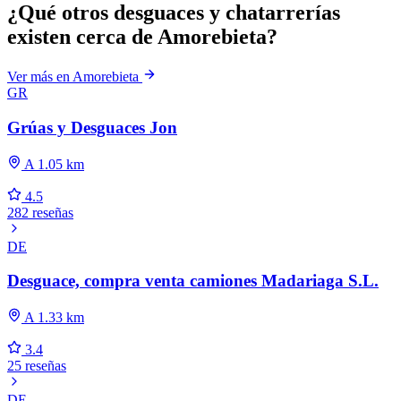
¿Qué otros desguaces y chatarrerías
existen cerca de Amorebieta?
Ver más en Amorebieta
GR
Grúas y Desguaces Jon
A 1.05 km
4.5
282 reseñas
DE
Desguace, compra venta camiones Madariaga S.L.
A 1.33 km
3.4
25 reseñas
DE