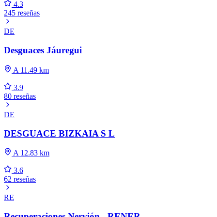
4.3
245 reseñas
DE
Desguaces Jáuregui
A 11.49 km
3.9
80 reseñas
DE
DESGUACE BIZKAIA S L
A 12.83 km
3.6
62 reseñas
RE
Recuperaciones Nervión - RENER