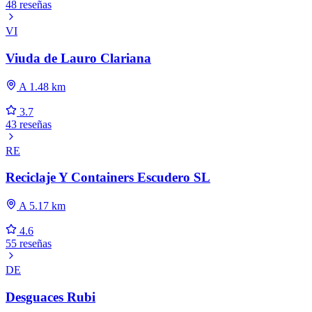
48 reseñas
VI
Viuda de Lauro Clariana
A 1.48 km
3.7
43 reseñas
RE
Reciclaje Y Containers Escudero SL
A 5.17 km
4.6
55 reseñas
DE
Desguaces Rubi