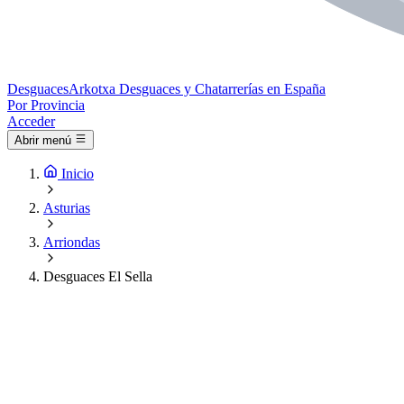
Desguaces
Arkotxa
Desguaces y Chatarrerías en España
Por Provincia
Acceder
Abrir menú
Inicio
Asturias
Arriondas
Desguaces El Sella