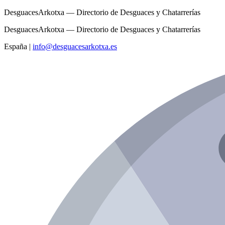
DesguacesArkotxa — Directorio de Desguaces y Chatarrerías
DesguacesArkotxa — Directorio de Desguaces y Chatarrerías
España
|
info@desguacesarkotxa.es