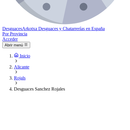
Desguaces
Arkotxa
Desguaces y Chatarrerías en España
Por Provincia
Acceder
Abrir menú
Inicio
Alicante
Rojals
Desguaces Sanchez Rojales