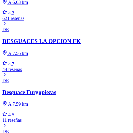
A 6.63 km
4.3
621 reseñas
DE
DESGUACES LA OPCION FK
A 7.56 km
4.7
44 reseñas
DE
Desguace Furgopiezas
A 7.59 km
4.5
11 reseñas
DE