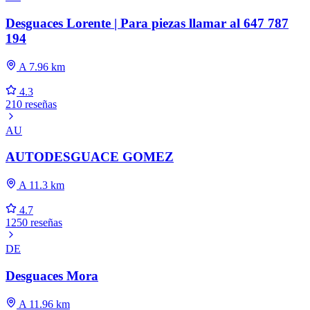
Desguaces Lorente | Para piezas llamar al 647 787
194
A 7.96 km
4.3
210 reseñas
AU
AUTODESGUACE GOMEZ
A 11.3 km
4.7
1250 reseñas
DE
Desguaces Mora
A 11.96 km