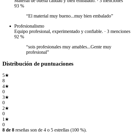
Material de buena calidad y bien embalado. · 3 menciones
93
%
“El material muy bueno...muy bien embalado”
Profesionalismo
Equipo profesional, experimentado y confiable. · 3 menciones
92
%
“sois profesionales muy amables...Gente muy
profesional”
Distribución de puntuaciones
5
★
8
4
★
0
3
★
0
2
★
0
1
★
0
8 de 8
reseñas son de 4 o 5 estrellas (100 %).