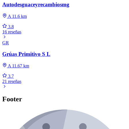
Autodesguaceyrecambiosmg
A 11.6 km
3.8
16 reseñas
GR
Grúas Primitivo S L
A 11.67 km
3.7
21 reseñas
Footer