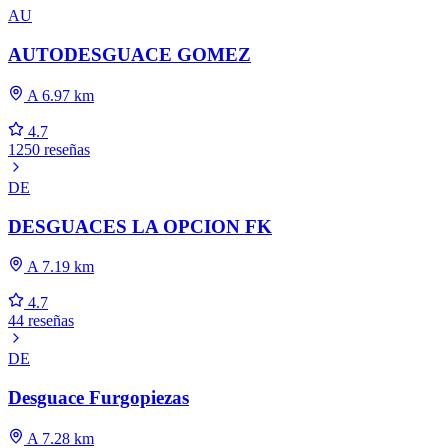
AU
AUTODESGUACE GOMEZ
A 6.97 km
4.7
1250 reseñas
DE
DESGUACES LA OPCION FK
A 7.19 km
4.7
44 reseñas
DE
Desguace Furgopiezas
A 7.28 km