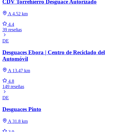
CDV Torrehierro Desguace Autorizado
A 4.52 km
4.4
39 reseñas
DE
Desguaces Ebora | Centro de Reciclado del
Automóvil
A 13.47 km
4.8
149 reseñas
DE
Desguaces Pinto
A 31.8 km
3.9