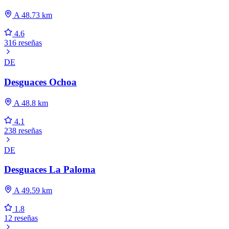
A 48.73 km
4.6
316 reseñas
DE
Desguaces Ochoa
A 48.8 km
4.1
238 reseñas
DE
Desguaces La Paloma
A 49.59 km
1.8
12 reseñas