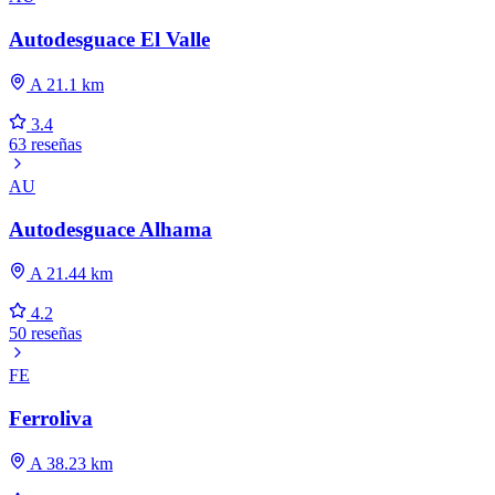
Autodesguace El Valle
A 21.1 km
3.4
63 reseñas
AU
Autodesguace Alhama
A 21.44 km
4.2
50 reseñas
FE
Ferroliva
A 38.23 km