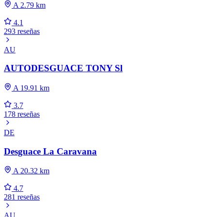
A 2.79 km
4.1
293 reseñas
AU
AUTODESGUACE TONY Sl
A 19.91 km
3.7
178 reseñas
DE
Desguace La Caravana
A 20.32 km
4.7
281 reseñas
AU