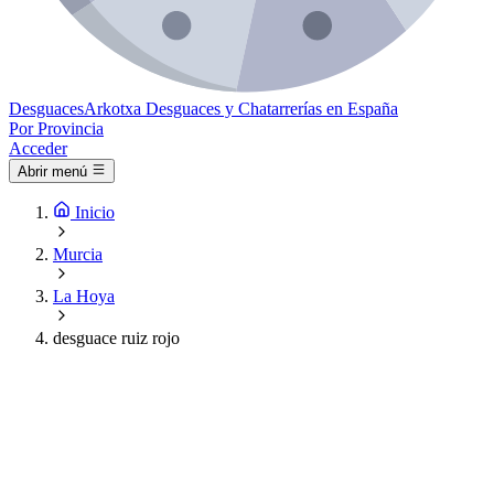
Desguaces
Arkotxa
Desguaces y Chatarrerías en España
Por Provincia
Acceder
Abrir menú
Inicio
Murcia
La Hoya
desguace ruiz rojo