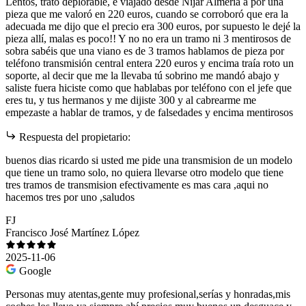
Lentos, trato deplorable, e viajado desde Níjar Almería a por una
pieza que me valoró en 220 euros, cuando se corroboró que era la
adecuada me dijo que el precio era 300 euros, por supuesto le dejé la
pieza allí, malas es poco!! Y no no era un tramo ni 3 mentirosos de
sobra sabéis que una viano es de 3 tramos hablamos de pieza por
teléfono transmisión central entera 220 euros y encima traía roto un
soporte, al decir que me la llevaba tú sobrino me mandó abajo y
saliste fuera hiciste como que hablabas por teléfono con el jefe que
eres tu, y tus hermanos y me dijiste 300 y al cabrearme me
empezaste a hablar de tramos, y de falsedades y encima mentirosos
Respuesta del propietario:
buenos dias ricardo si usted me pide una transmision de un modelo
que tiene un tramo solo, no quiera llevarse otro modelo que tiene
tres tramos de transmision efectivamente es mas cara ,aqui no
hacemos tres por uno ,saludos
FJ
Francisco José Martínez López
2025-11-06
Google
Personas muy atentas,gente muy profesional,serías y honradas,mis