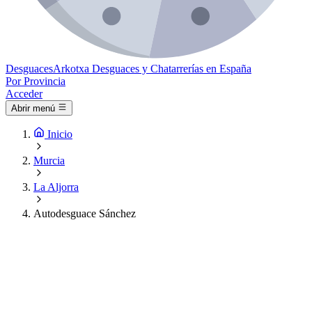
Desguaces
Arkotxa
Desguaces y Chatarrerías en España
Por Provincia
Acceder
Abrir menú
Inicio
Murcia
La Aljorra
Autodesguace Sánchez