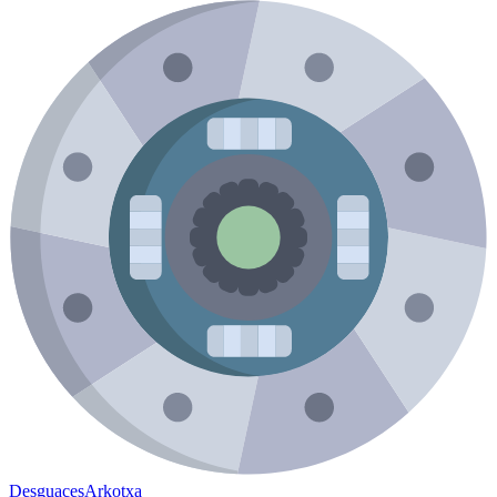
Desguaces
Arkotxa