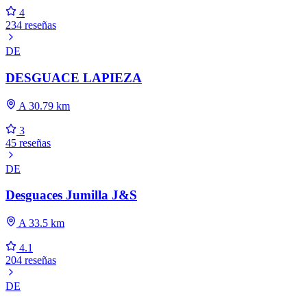
4
234 reseñas
DE
DESGUACE LAPIEZA
A 30.79 km
3
45 reseñas
DE
Desguaces Jumilla J&S
A 33.5 km
4.1
204 reseñas
DE