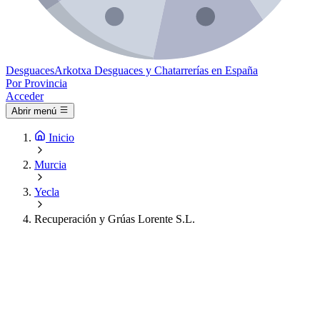
Desguaces
Arkotxa
Desguaces y Chatarrerías en España
Por Provincia
Acceder
Abrir menú
Inicio
Murcia
Yecla
Recuperación y Grúas Lorente S.L.