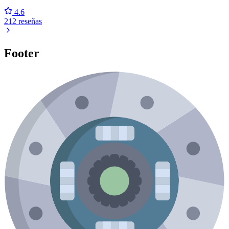
4.6
212 reseñas
Footer