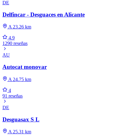
DE
Delfincar - Desguaces en Alicante
A 23.26 km
4.9
1290 reseñas
AU
Autocat monovar
A 24.75 km
4
91 reseñas
DE
Desguasax S L
A 25.31 km