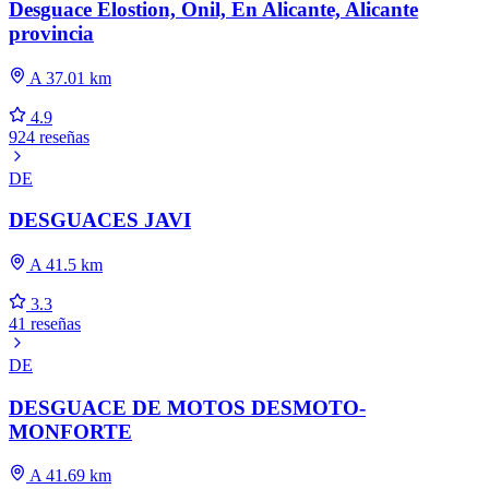
Desguace Elostion, Onil, En Alicante, Alicante
provincia
A 37.01 km
4.9
924 reseñas
DE
DESGUACES JAVI
A 41.5 km
3.3
41 reseñas
DE
DESGUACE DE MOTOS DESMOTO-
MONFORTE
A 41.69 km