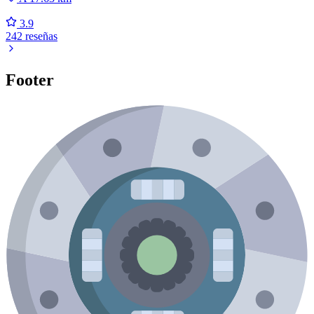
3.9
242 reseñas
Footer