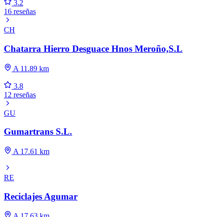
3.2
16 reseñas
CH
Chatarra Hierro Desguace Hnos Meroño,S.L
A 11.89 km
3.8
12 reseñas
GU
Gumartrans S.L.
A 17.61 km
RE
Reciclajes Agumar
A 17.63 km