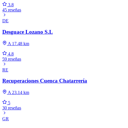
3.8
45 reseñas
DE
Desguace Lozano S.L
A 17.48 km
4.8
59 reseñas
RE
Recuperaciones Cuenca Chatarrería
A 23.14 km
5
30 reseñas
GR