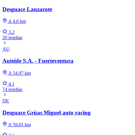
Desguace Lanzarote
A 4.6 km
3.2
20 reseñas
AU
Auteide S.A. - Fuerteventura
A 54.97 km
4.1
74 reseñas
DE
Desguace Grúas Miguel auto racing
A 59.01 km