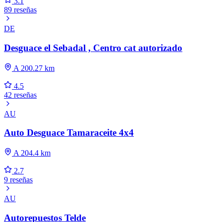
3.1
89 reseñas
DE
Desguace el Sebadal , Centro cat autorizado
A 200.27 km
4.5
42 reseñas
AU
Auto Desguace Tamaraceite 4x4
A 204.4 km
2.7
9 reseñas
AU
Autorepuestos Telde