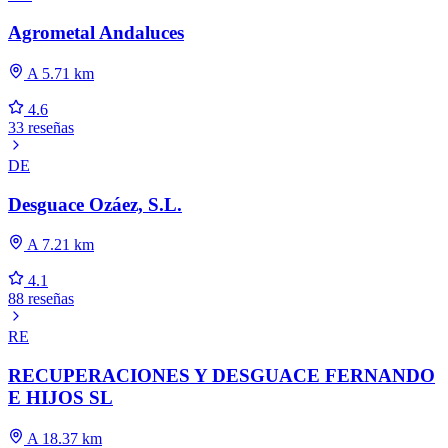
Agrometal Andaluces
A 5.71 km
4.6
33 reseñas
DE
Desguace Ozáez, S.L.
A 7.21 km
4.1
88 reseñas
RE
RECUPERACIONES Y DESGUACE FERNANDO
E HIJOS SL
A 18.37 km