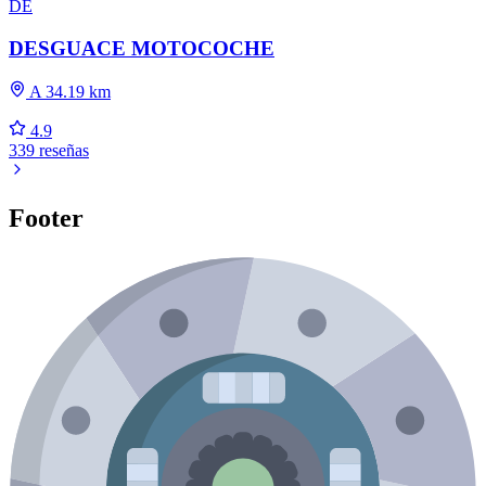
DE
DESGUACE MOTOCOCHE
A 34.19 km
4.9
339 reseñas
Footer