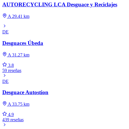
AUTORECYCLING LCA Desguace y Reciclajes
A 29.41 km
DE
Desguaces Úbeda
A 31.27 km
3.8
59 reseñas
DE
Desguace Autostion
A 33.75 km
4.9
439 reseñas