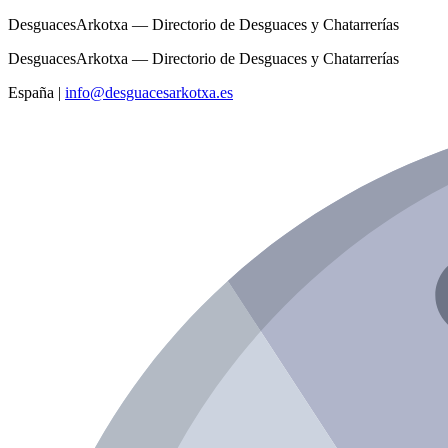
DesguacesArkotxa — Directorio de Desguaces y Chatarrerías
DesguacesArkotxa — Directorio de Desguaces y Chatarrerías
España
|
info@desguacesarkotxa.es