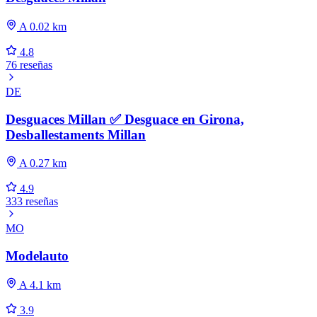
A 0.02 km
4.8
76 reseñas
DE
Desguaces Millan ✅ Desguace en Girona,
Desballestaments Millan
A 0.27 km
4.9
333 reseñas
MO
Modelauto
A 4.1 km
3.9