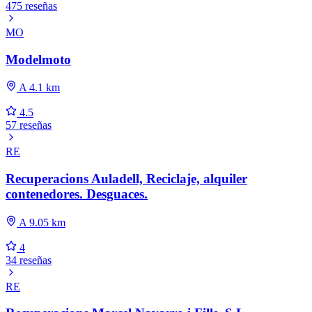
475 reseñas
MO
Modelmoto
A 4.1 km
4.5
57 reseñas
RE
Recuperacions Auladell, Reciclaje, alquiler
contenedores. Desguaces.
A 9.05 km
4
34 reseñas
RE