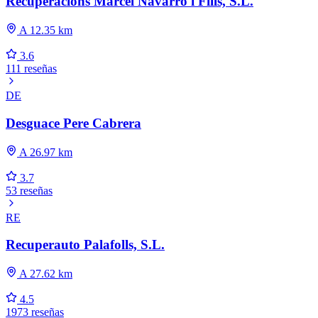
Recuperacions Marcel Navarro i Fills, S.L.
A 12.35 km
3.6
111 reseñas
DE
Desguace Pere Cabrera
A 26.97 km
3.7
53 reseñas
RE
Recuperauto Palafolls, S.L.
A 27.62 km
4.5
1973 reseñas