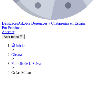
Desguaces
Arkotxa
Desguaces y Chatarrerías en España
Por Provincia
Acceder
Abrir menú
Inicio
Girona
Fornells de la Selva
Grúas Millan