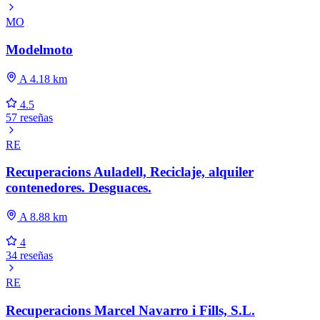
MO
Modelmoto
A 4.18 km
4.5
57 reseñas
RE
Recuperacions Auladell, Reciclaje, alquiler
contenedores. Desguaces.
A 8.88 km
4
34 reseñas
RE
Recuperacions Marcel Navarro i Fills, S.L.