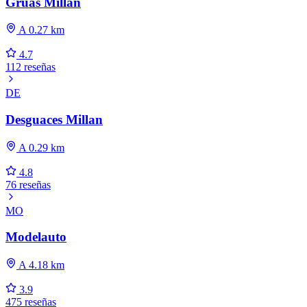
Grúas Millan
A 0.27 km
4.7
112 reseñas
DE
Desguaces Millan
A 0.29 km
4.8
76 reseñas
MO
Modelauto
A 4.18 km
3.9
475 reseñas