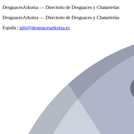
DesguacesArkotxa — Directorio de Desguaces y Chatarrerías
DesguacesArkotxa — Directorio de Desguaces y Chatarrerías
España
|
info@desguacesarkotxa.es