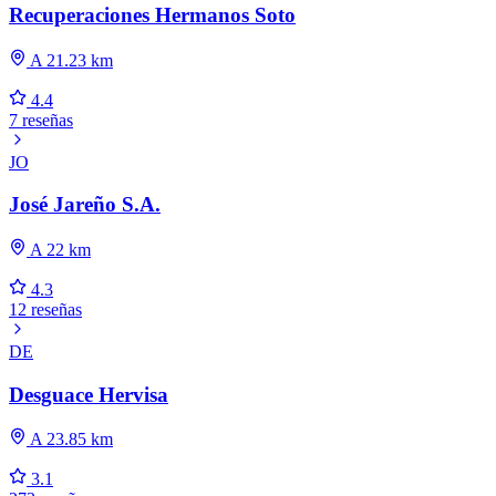
Recuperaciones Hermanos Soto
A 21.23 km
4.4
7 reseñas
JO
José Jareño S.A.
A 22 km
4.3
12 reseñas
DE
Desguace Hervisa
A 23.85 km
3.1