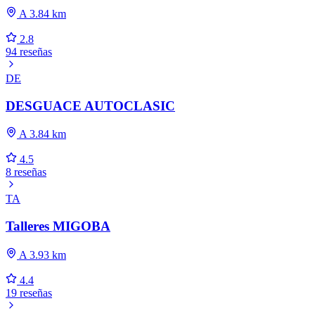
A 3.84 km
2.8
94 reseñas
DE
DESGUACE AUTOCLASIC
A 3.84 km
4.5
8 reseñas
TA
Talleres MIGOBA
A 3.93 km
4.4
19 reseñas