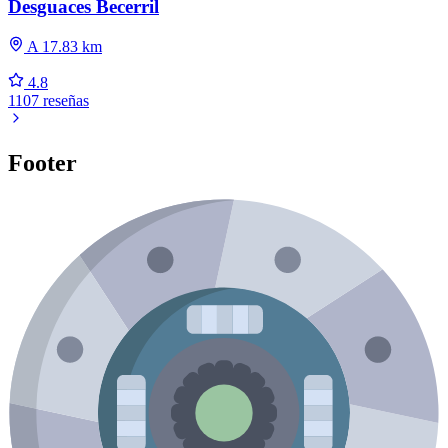
Desguaces Becerril
A 17.83 km
4.8
1107 reseñas
Footer