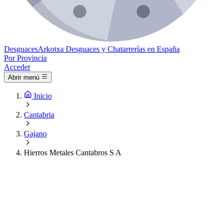
Desguaces
Arkotxa
Desguaces y Chatarrerías en España
Por Provincia
Acceder
Abrir menú
Inicio
Cantabria
Gajano
Hierros Metales Cantabros S A