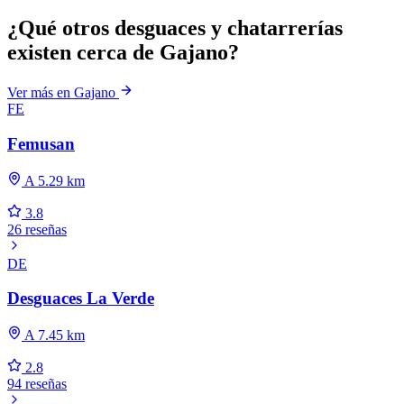
¿Qué otros desguaces y chatarrerías
existen cerca de Gajano?
Ver más en Gajano
FE
Femusan
A 5.29 km
3.8
26 reseñas
DE
Desguaces La Verde
A 7.45 km
2.8
94 reseñas