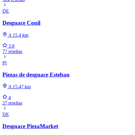
DE
Desguace Conil
A 15.4 km
3.8
77 reseñas
PI
Piezas de desguace Esteban
A 15.47 km
4
27 reseñas
DE
Desguace PiezaMarket