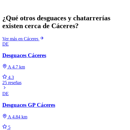
¿Qué otros desguaces y chatarrerías
existen cerca de Cáceres?
Ver más en Cáceres
DE
Desguaces Cáceres
A 4.7 km
4.3
25 reseñas
DE
Desguaces GP Cáceres
A 4.84 km
5