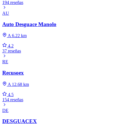
194 reseñas
AU
Auto Desguace Manolo
A 6.22 km
4.2
37 reseñas
RE
Recusoex
A 12.68 km
4.5
154 reseñas
DE
DESGUACEX