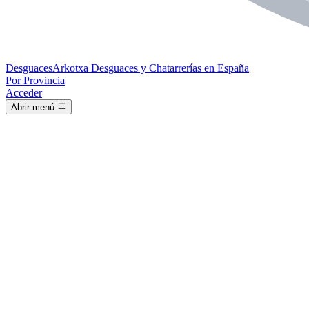
Desguaces
Arkotxa
Desguaces y Chatarrerías en España
Por Provincia
Acceder
Abrir menú