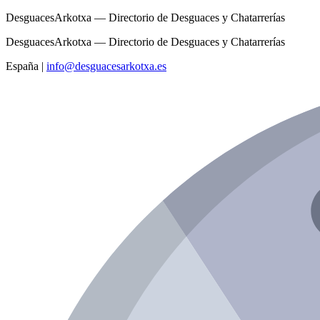
DesguacesArkotxa — Directorio de Desguaces y Chatarrerías
DesguacesArkotxa — Directorio de Desguaces y Chatarrerías
España
|
info@desguacesarkotxa.es