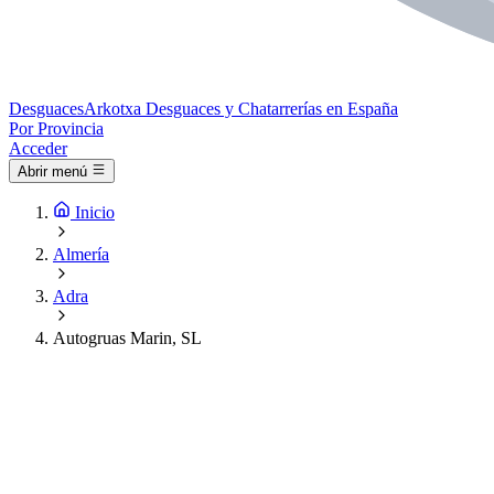
Desguaces
Arkotxa
Desguaces y Chatarrerías en España
Por Provincia
Acceder
Abrir menú
Inicio
Almería
Adra
Autogruas Marin, SL