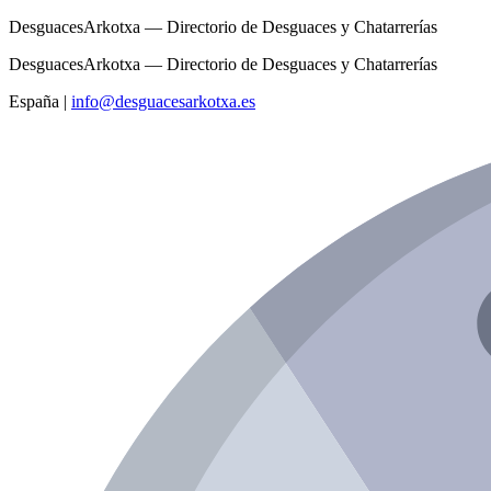
DesguacesArkotxa — Directorio de Desguaces y Chatarrerías
DesguacesArkotxa — Directorio de Desguaces y Chatarrerías
España
|
info@desguacesarkotxa.es