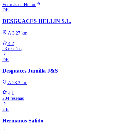
Ver más en Hellín
DE
DESGUACES HELLIN S.L.
A 3.27 km
4.2
23 reseñas
DE
Desguaces Jumilla J&S
A 28.3 km
4.1
204 reseñas
HE
Hermanos Salido