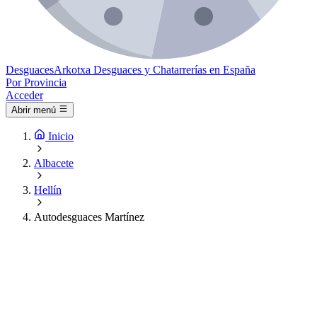
Desguaces
Arkotxa
Desguaces y Chatarrerías en España
Por Provincia
Acceder
Abrir menú
Inicio
Albacete
Hellín
Autodesguaces Martínez