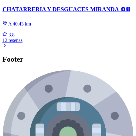
CHATARRERIA Y DESGUACES MIRANDA 🧲⛓️
A 40.43 km
3.8
12 reseñas
Footer