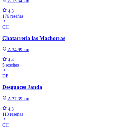
A 15.34 km
4.3
176 reseñas
CH
Chatarreria las Machorras
A 34.99 km
4.4
5 reseñas
DE
Desguaces Janda
A 37.39 km
4.3
113 reseñas
CH