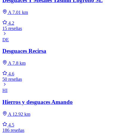
Desguaces Y Metales Yasmín Logrono SL
A 7.01 km
4.2
15 reseñas
DE
Desguaces Recirsa
A 7.8 km
4.6
50 reseñas
HI
Hierros y desguaces Amando
A 12.92 km
4.5
186 reseñas